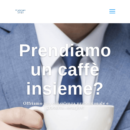
Prendiamo
un caffè
insieme?
Offriamo una consulenza professionale e
gratuita…sempre!