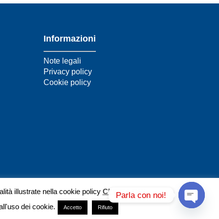
Informazioni
Note legali
Privacy policy
Cookie policy
lità illustrate nella cookie policy
CLICCA QUI
.
Parla con noi!
ll'uso dei cookie.
Accetto
Rifiuto
Open cha