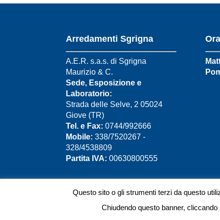
Arredamenti Sgrigna
Ora
A.E.R. s.a.s. di Sgrigna
Matt
Maurizio & C.
Pom
Sede, Esposizione e
Laboratorio:
Strada delle Selve, 2 05024
Giove (TR)
Tel. e Fax:
0744/992666
Mobile:
338/7520267 -
328/4538809
Partita IVA:
00630800555
Questo sito o gli strumenti terzi da questo utili
Designed by:
Italy Web Marketing - Realizz
Chiudendo questo banner, cliccando su